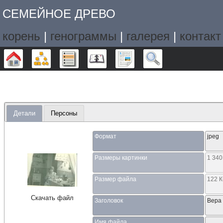
СЕМЕЙНОЕ ДРЕВО
корень
|
генограммы
|
галерея
|
контакт
Дерево
Графики
Списки
Календарь
Отчёты
Поиск
Детали
Персоны
Формат
jpeg
Размеры картинки
1 340
Размер файла
122 
Скачать файл
Заголовок
Вера
Имя файла