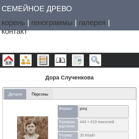
СЕМЕЙНОЕ ДРЕВО
корень
|
генограммы
|
галерея
|
контакт
Дерево
Графики
Списки
Календарь
Отчёты
Поиск
Дора Слученкова
Детали
Персоны
Формат
jpeg
Размеры
444 × 419 пикселей
картинки
Размер
30 Кбайт