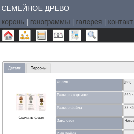
СЕМЕЙНОЕ ДРЕВО
корень
|
генограммы
|
галерея
|
контакт
Дерево
Графики
Списки
Календарь
Отчёты
Поиск
Детали
Персоны
Формат
jpeg
Размеры картинки
569 ×
Размер файла
38 К
Скачать файл
Заголовок
Нагр
Имя файла