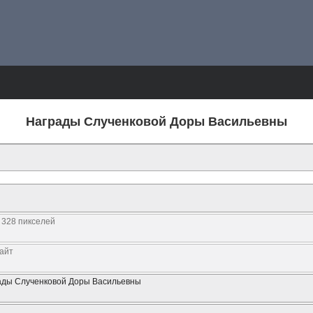
Награды Слученковой Доры Васильевны
 328 пикселей
байт
ады Слученковой Доры Васильевны