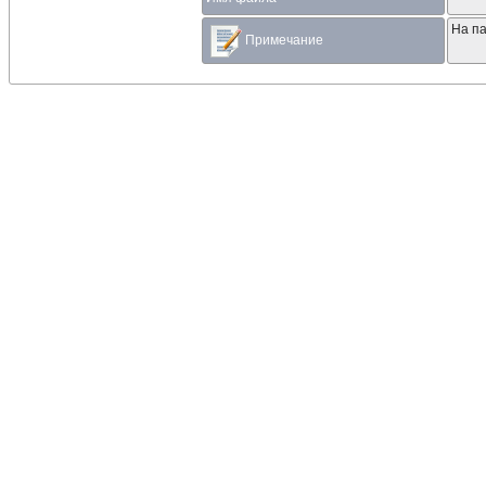
На па
Примечание