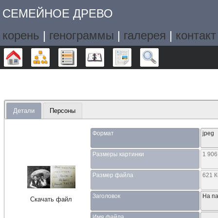
СЕМЕЙНОЕ ДРЕВО
корень
|
генограммы
|
галерея
|
контакт
Дерево
Графики
Списки
Календарь
Отчёты
Поиск
Детали
Персоны
Формат
jpeg
Размеры картинки
1 906
Размер файла
621 
Заголовок
На п
Скачать файл
Имя файла