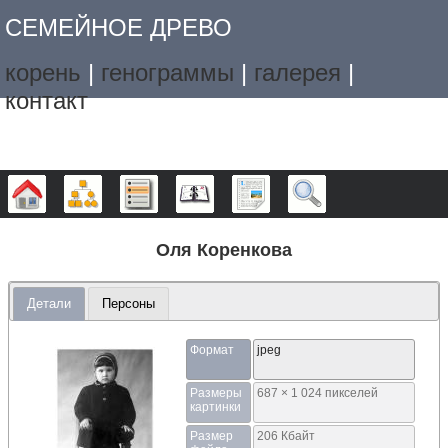
СЕМЕЙНОЕ ДРЕВО
корень
|
генограммы
|
галерея
|
контакт
Дерево
Графики
Списки
Календарь
Отчёты
Поиск
Оля Коренкова
Детали
Персоны
Формат
jpeg
Размеры
687 × 1 024 пикселей
картинки
Размер
206 Кбайт