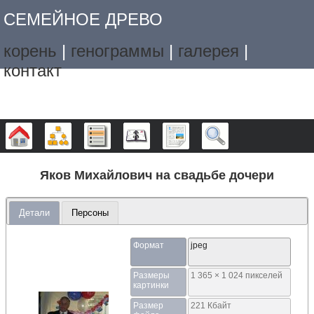
СЕМЕЙНОЕ ДРЕВО
корень
|
генограммы
|
галерея
|
контакт
Дерево
Графики
Списки
Календарь
Отчёты
Поиск
Яков Михайлович на свадьбе дочери
Детали
Персоны
Формат
jpeg
Размеры
1 365 × 1 024 пикселей
картинки
Размер
221 Кбайт