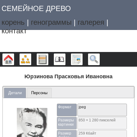
СЕМЕЙНОЕ ДРЕВО
корень
|
генограммы
|
галерея
|
контакт
Дерево
Графики
Списки
Календарь
Отчёты
Поиск
Юрзинова Прасковья Ивановна
Детали
Персоны
Формат
jpeg
Размеры
850 × 1 280 пикселей
картинки
Размер
259 Кбайт