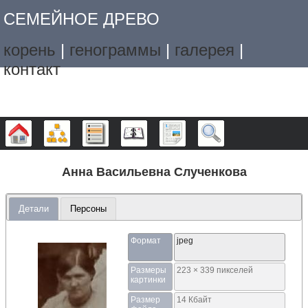
СЕМЕЙНОЕ ДРЕВО
корень
|
генограммы
|
галерея
|
контакт
Дерево
Графики
Списки
Календарь
Отчёты
Поиск
Анна Васильевна Слученкова
Детали
Персоны
Формат
jpeg
Размеры
223 × 339 пикселей
картинки
Размер
14 Кбайт