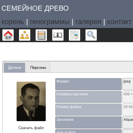
СЕМЕЙНОЕ ДРЕВО
корень
|
генограммы
|
галерея
|
контакт
Дерево
Графики
Списки
Календарь
Отчёты
Поиск
Детали
Персоны
Формат
jpeg
Размеры картинки
406 ×
Размер файла
29 К
Заголовок
Абра
Скачать файл
Имя файла