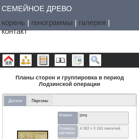
СЕМЕЙНОЕ ДРЕВО
корень
|
генограммы
|
галерея
|
контакт
Дерево
Графики
Списки
Календарь
Отчёты
Поиск
Планы сторон и группировка в период
Лодзинской операции
Детали
Персоны
Формат
jpeg
Размеры
4 382 × 3 160 пикселей
картинки