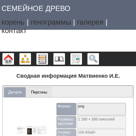
СЕМЕЙНОЕ ДРЕВО
корень
|
генограммы
|
галерея
|
контакт
Дерево
Графики
Списки
Календарь
Отчёты
Поиск
Сводная информация Матвиенко И.Е.
Детали
Персоны
Формат
png
Размеры
1 288 × 386 пикселей
картинки
Размер
100 Кбайт