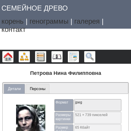
СЕМЕЙНОЕ ДРЕВО
корень
|
генограммы
|
галерея
|
контакт
Дерево
Графики
Списки
Календарь
Отчёты
Поиск
Петрова Нина Филипповна
Детали
Персоны
Формат
jpeg
Размеры
521 × 739 пикселей
картинки
Размер
65 Кбайт