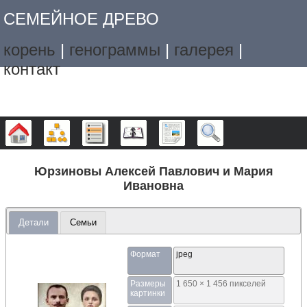
СЕМЕЙНОЕ ДРЕВО
корень
|
генограммы
|
галерея
|
контакт
Дерево
Графики
Списки
Календарь
Отчёты
Поиск
Юрзиновы Алексей Павлович и Мария
Ивановна
Детали
Семьи
Формат
jpeg
Размеры
1 650 × 1 456 пикселей
картинки